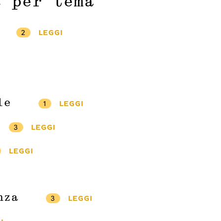
a per tema
2
LEGGI
le
1
LEGGI
3
LEGGI
LEGGI
nza
3
LEGGI