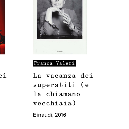
Franca
Valeri
ei
La vacanza dei
superstiti (e
la chiamano
vecchiaia)
Einaudi
,
2016