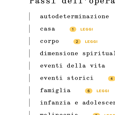
Passi dell'oper
autodeterminazione
casa
1
LEGGI
corpo
2
LEGGI
dimensione spiritua
eventi della vita
eventi storici
4
famiglia
6
LEGGI
infanzia e adolesce