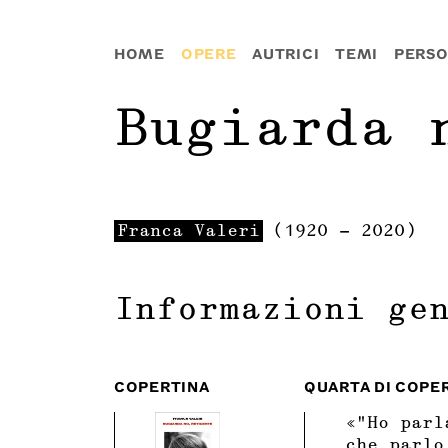
HOME
OPERE
AUTRICI
TEMI
PERS
Bugiarda 
Franca
Valeri
(
1920
-
2020
)
Informazioni ge
COPERTINA
QUARTA DI COPE
«“Ho parl
che parlo