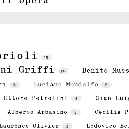
ell'opera
prioli
18
oni Griffi
Benito Mus
14
ri
Luciano Mondolfo
6
5
Ettore Petrolini
4
Gian Lui
Alberto Arbasino
3
Cecilia P
Laurence Olivier
3
Lodovico Be