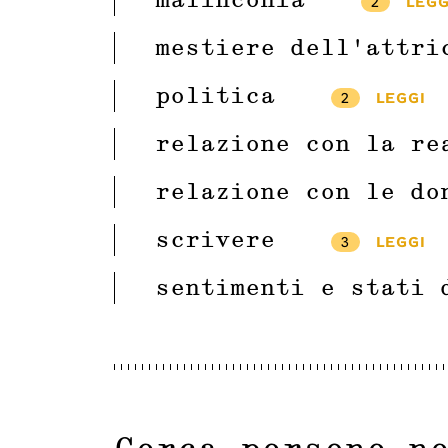
malinconia
2
LEGG
mestiere dell’attri
politica
2
LEGGI
relazione con la re
relazione con le do
scrivere
3
LEGGI
sentimenti e stati 