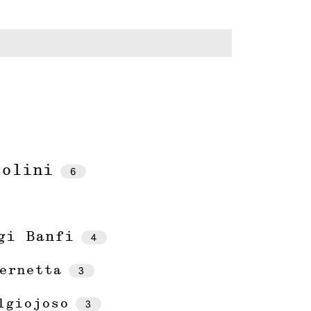
solini
6
gi Banfi
4
ernetta
3
lgiojoso
3