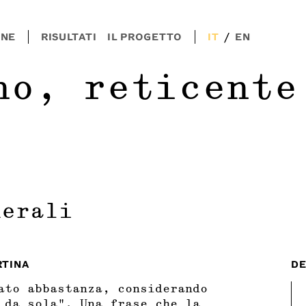
/
ONE
RISULTATI
IL PROGETTO
IT
EN
no, reticente
nerali
RTINA
DE
ato abbastanza, considerando
 da sola”. Una frase che la