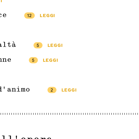
I
ce
12
LEGGI
altà
5
LEGGI
nne
5
LEGGI
d'animo
2
LEGGI