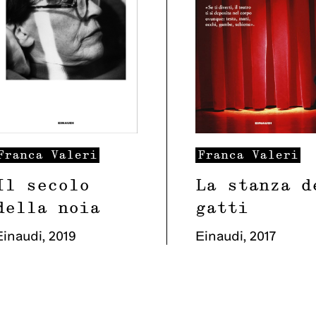
Franca
Valeri
Franca
Valeri
Il secolo
La stanza d
della noia
gatti
Einaudi
,
2019
Einaudi
,
2017