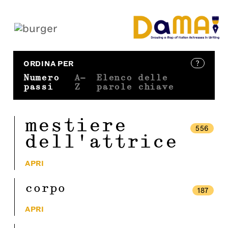
ORDINA PER
Numero
A-
Elenco delle
passi
Z
parole chiave
mestiere
556
dell’attrice
APRI
corpo
187
APRI