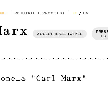
/
ONE
RISULTATI
IL PROGETTO
IT
EN
Marx
PRESE
2
OCCORRENZE
TOTALE
1
O
ione_a
"
Carl Marx
"