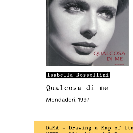
Isabella
Rossellini
Qualcosa di me
Mondadori
,
1997
DaMA – Drawing a Map of It