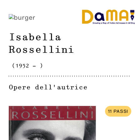
Isabella
Rossellini
(
1952
-
)
Opere dell'autrice
11
PASSI