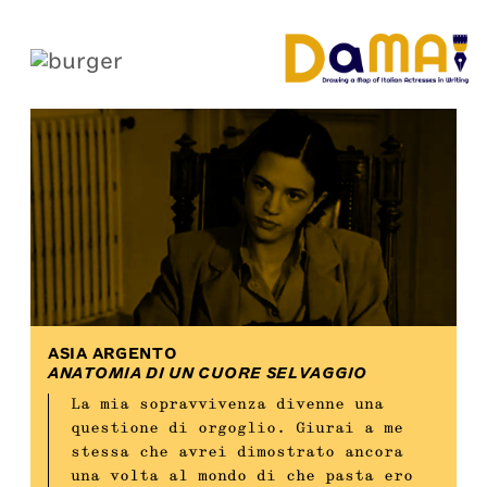
ASIA ARGENTO
ANATOMIA DI UN CUORE SELVAGGIO
La mia sopravvivenza divenne una
questione di orgoglio. Giurai a me
stessa che avrei dimostrato ancora
una volta al mondo di che pasta ero