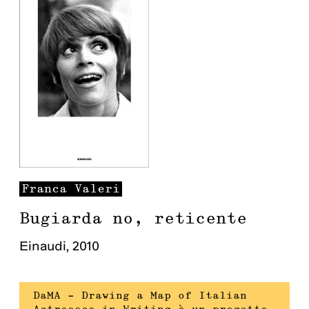
Franca
Valeri
Bugiarda no, reticente
Einaudi
,
2010
DaMA – Drawing a Map of Italian