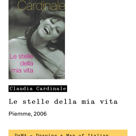
Claudia
Cardinale
Le stelle della mia vita
Piemme
,
2006
DaMA – Drawing a Map of Italian