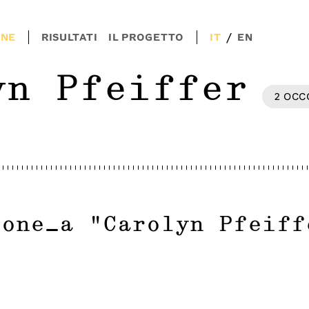
/
ONE
RISULTATI
IL PROGETTO
IT
EN
yn Pfeiffer
2
OCC
ione_a
"
Carolyn Pfeiff