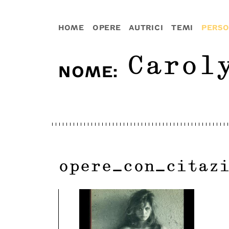
HOME
OPERE
AUTRICI
TEMI
PERS
Carol
NOME
:
opere_con_citaz