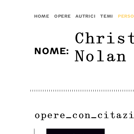
HOME
OPERE
AUTRICI
TEMI
PERS
Chris
NOME
:
Nolan
opere_con_citaz