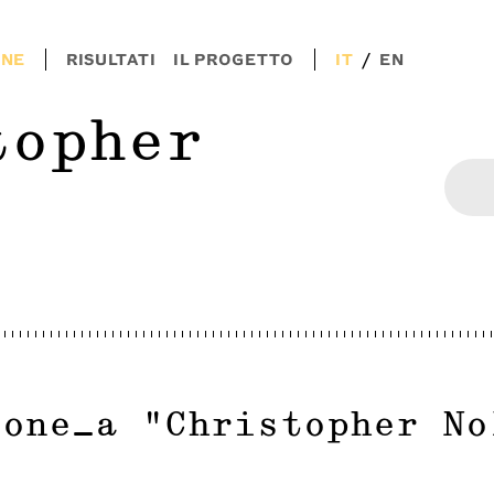
/
ONE
RISULTATI
IL PROGETTO
IT
EN
topher
ione_a
"
Christopher No