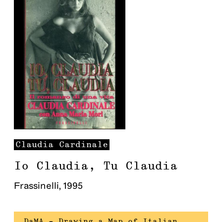
Claudia
Cardinale
Io Claudia, Tu Claudia
Frassinelli
,
1995
DaMA – Drawing a Map of Italian