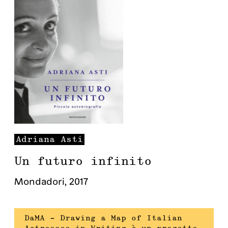
Adriana
Asti
Un futuro infinito
Mondadori
,
2017
DaMA – Drawing a Map of Italian