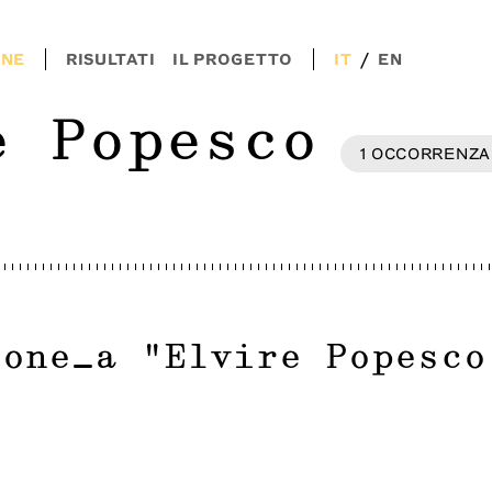
/
ONE
RISULTATI
IL PROGETTO
IT
EN
e Popesco
1
OCCORRENZA
ione_a
"
Elvire Popesco