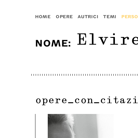
HOME
OPERE
AUTRICI
TEMI
PERS
Elvir
NOME
:
opere_con_citaz