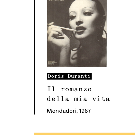
Doris
Duranti
Il romanzo
della mia vita
Mondadori
,
1987