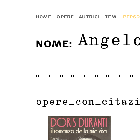
HOME
OPERE
AUTRICI
TEMI
PERS
Angel
NOME
:
opere_con_citaz