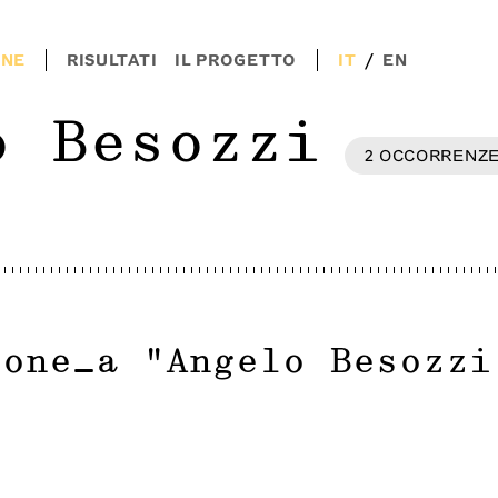
/
ONE
RISULTATI
IL PROGETTO
IT
EN
o Besozzi
2
OCCORRENZ
ione_a
"
Angelo Besozzi