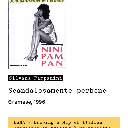
Silvana
Pampanini
Scandalosamente perbene
Gremese
,
1996
DaMA – Drawing a Map of Italian