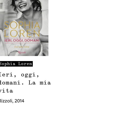
Sophia
Loren
Ieri, oggi,
domani. La mia
vita
Rizzoli
,
2014