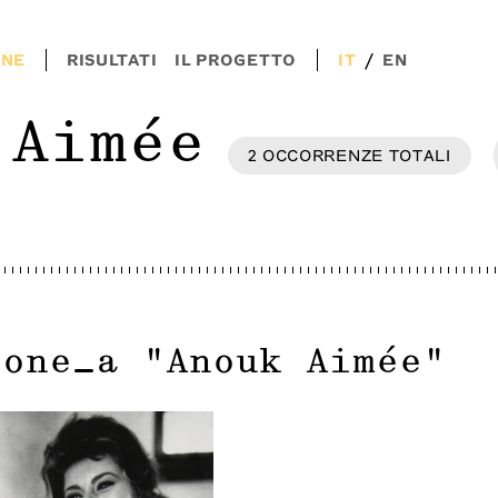
/
ONE
RISULTATI
IL PROGETTO
IT
EN
 Aimée
2
OCCORRENZE
TOTALI
ione_a
"
Anouk Aimée
"