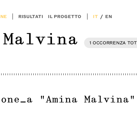
/
ONE
RISULTATI
IL PROGETTO
IT
EN
 Malvina
1
OCCORRENZA
TOT
ione_a
"
Amina Malvina
"