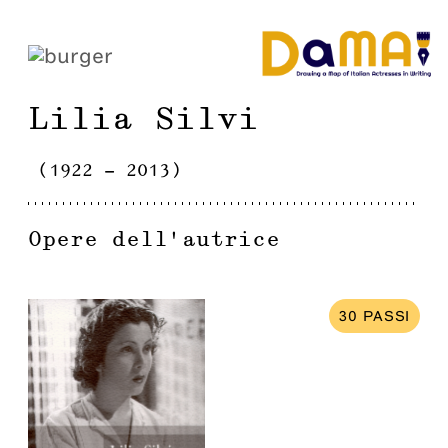
Lilia
Silvi
(
1922
-
2013
)
Opere dell'autrice
30
PASSI