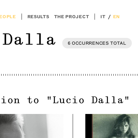
/
EOPLE
RESULTS
THE PROJECT
IT
EN
 Dalla
6
OCCURRENCES
TOTAL
tion to
"
Lucio Dalla
"