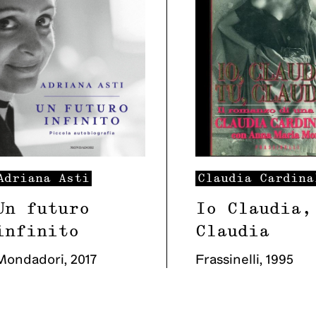
Adriana
Asti
Claudia
Cardina
Un futuro
Io Claudia,
infinito
Claudia
Mondadori
,
2017
Frassinelli
,
1995