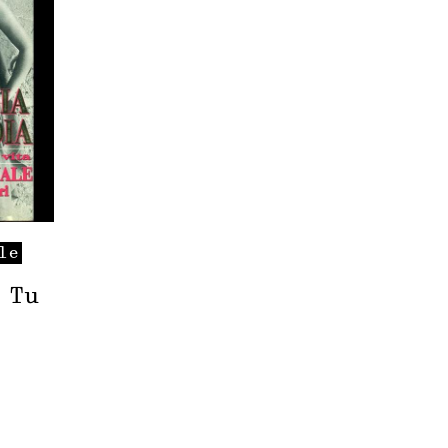
le
 Tu