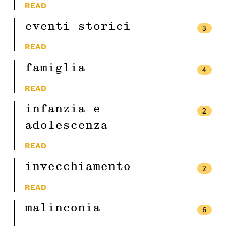
READ
eventi storici
3
READ
famiglia
4
READ
infanzia e
2
adolescenza
READ
invecchiamento
2
READ
malinconia
6