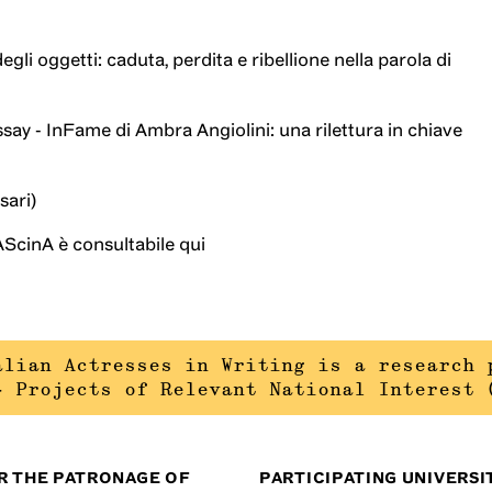
egli oggetti: caduta, perdita e ribellione nella parola di
say - InFame di Ambra Angiolini: una rilettura in chiave
sari)
AScinA è consultabile qui
alian Actresses in Writing is a research 
– Projects of Relevant National Interest 
R THE PATRONAGE OF
PARTICIPATING UNIVERSI