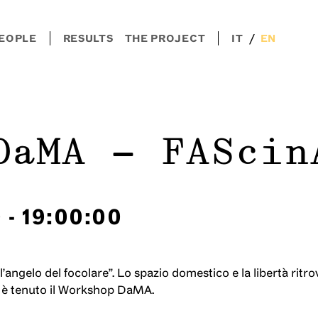
/
EOPLE
RESULTS
THE PROJECT
IT
EN
DaMA - FAScin
0
-
19:00:00
o l’angelo del focolare”. Lo spazio domestico e la libertà 
si è tenuto il Workshop DaMA.