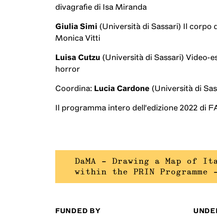
divagrafie di Isa Miranda
Giulia Simi
(Università di Sassari) Il corpo d
Monica Vitti
Luisa Cutzu
(Università di Sassari) Video-es
horror
Coordina:
Lucia Cardone
(Università di Sas
Il programma intero dell'edizione 2022 di F
DaMA – Drawing a Map of It
within the PRIN Programme 
FUNDED BY
UNDE