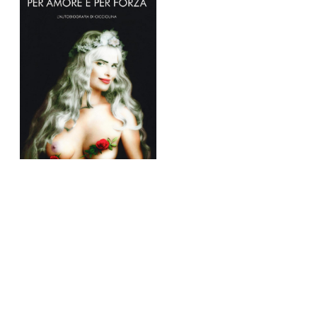
Ilona
Staller
Per amore e per forza.
L'autobiografia di
Cicciolina
Mondadori
,
2007