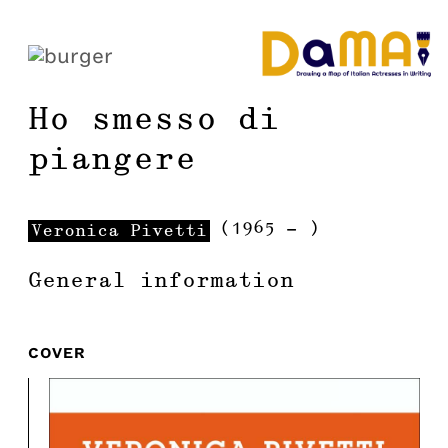
Ho smesso di
piangere
(
1965
-
)
Veronica
Pivetti
General information
COVER