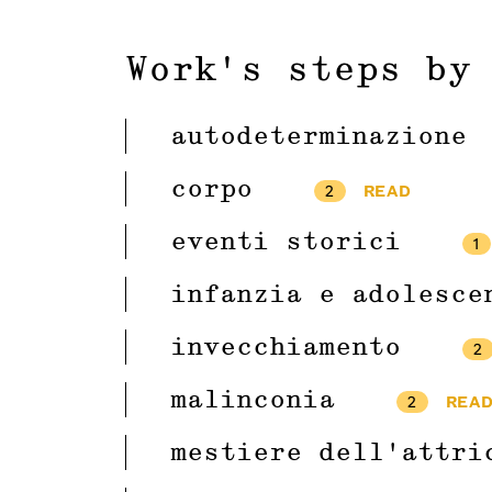
Work's steps by
autodeterminazione
corpo
2
READ
eventi storici
1
infanzia e adolesce
invecchiamento
2
malinconia
2
REA
mestiere dell’attri