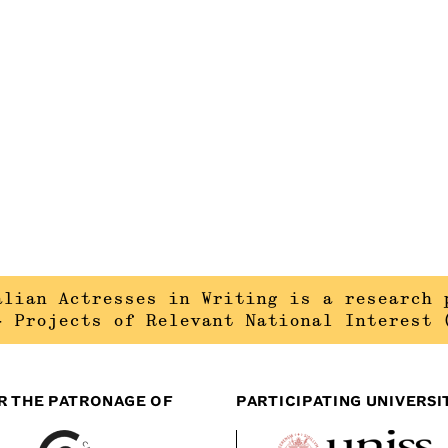
alian Actresses in Writing is a research 
– Projects of Relevant National Interest 
R THE PATRONAGE OF
PARTICIPATING UNIVERSI