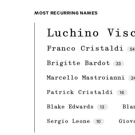
MOST RECURRING NAMES
Luchino Vis
Franco Cristaldi
5
Brigitte Bardot
33
Marcello Mastroianni
2
16
Patrick Cristaldi
13
Blake Edwards
Bla
10
Sergio Leone
Giov