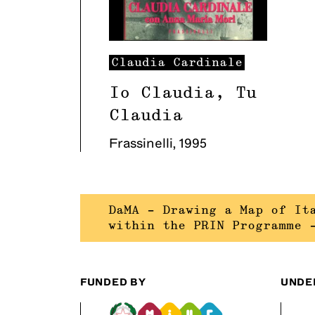
Claudia
Cardinale
Io Claudia, Tu
Claudia
Frassinelli
,
1995
DaMA – Drawing a Map of It
within the PRIN Programme 
FUNDED BY
UNDE