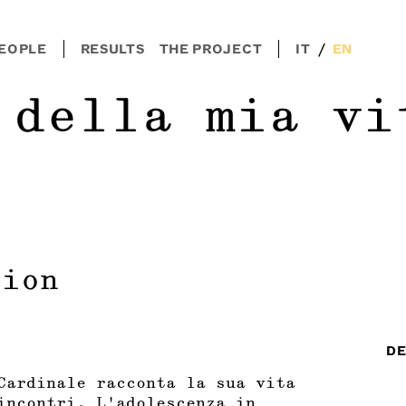
/
EOPLE
RESULTS
THE PROJECT
IT
EN
 della mia vi
tion
DE
Cardinale racconta la sua vita
incontri. L’adolescenza in