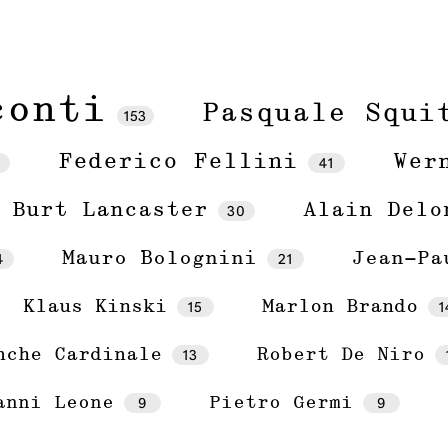
conti
Pasquale Squi
153
Federico Fellini
Wer
4
41
Burt Lancaster
30
Alain Delo
4
Mauro Bolognini
21
Jean-Pa
15
1
Klaus Kinski
Marlon Brando
13
nche Cardinale
Robert De Niro
9
9
anni Leone
Pietro Germi