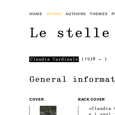
HOME
WORKS
AUTHORS
THEMES
P
Le stelle
Claudia
Cardinale
(
1938
-
)
General informa
COVER
BACK COVER
«Claudia 
e i suoi 