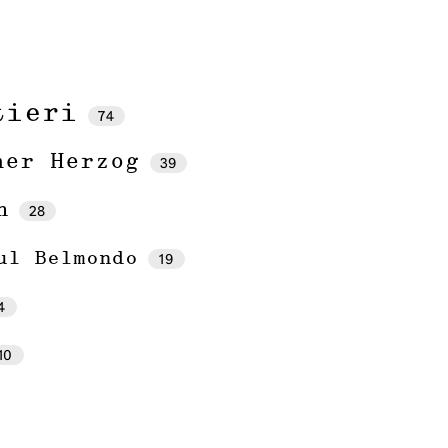
tieri
74
ner Herzog
39
n
28
ul Belmondo
19
4
10