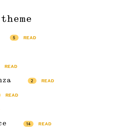
 theme
5
READ
READ
nza
2
READ
READ
D
ce
14
READ