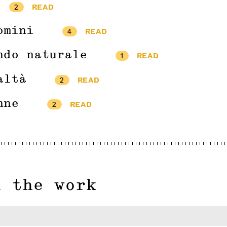
2
READ
omini
4
READ
ndo naturale
1
READ
altà
2
READ
nne
2
READ
n the work